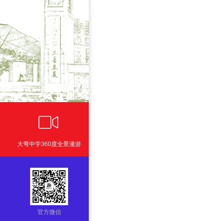
ꀕ
大弯中学360度全景漫游
官方微信