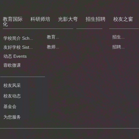
教育国际
科研师培
光影大弯
招生招聘
校友之窗
化
大弯画卷
教育科研
招生公告
学校简介 School Profile
教师培训
招聘公告
友好学校 Sister School
动态 Events
蓉欧微课
校友风采
校友动态
基金会
为您服务