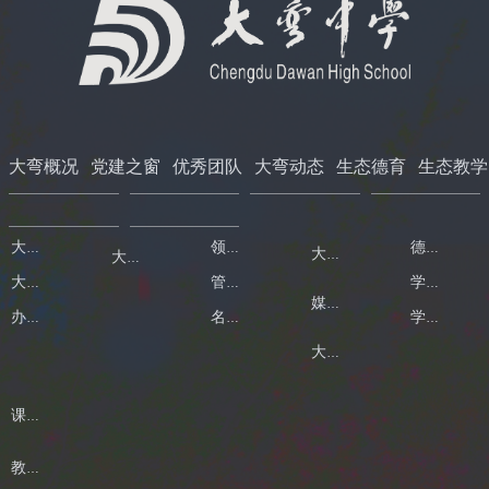
大弯概况
党建之窗
优秀团队
大弯动态
生态德育
生态教学
大弯简介
领导班子
德育工作
大弯新闻
大弯党建
大弯荣誉
管理团队
学生活动
媒体大弯
办学章程
名师团队
学生获奖
大弯要闻
课程课堂
教育信息化