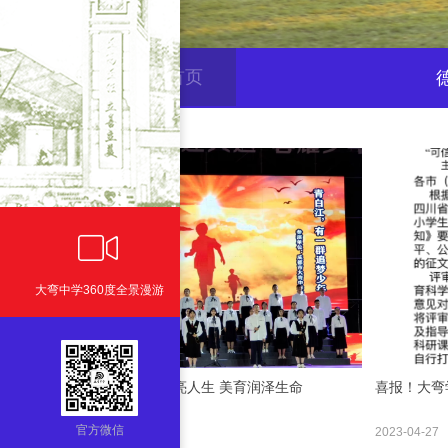
网站首页
ꀇ
ꀕ
大弯中学360度全景漫游
艺术点亮人生 美育润泽生命
喜报！大弯
国主义
官方微信
2023-05-07
2023-04-27