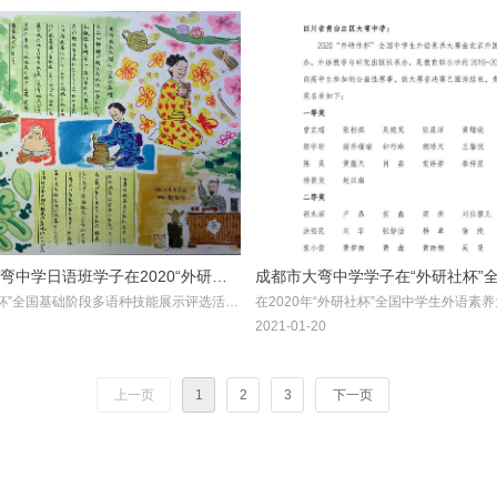
弯中学日语班学子在2020“外研社
成都市大弯中学学子在“外研社杯”
研社杯”全国基础阶段多语种技能展示评选活
在2020年“外研社杯”全国中学生外语素
础阶段多语种技能展示评选活动中获
语素养大赛中喜获佳绩
信伶同学的创意手抄报晋级总评选，从全
中，成都市大弯中学取得了优异成绩！共有
2021-01-20
佳绩
而出，荣获全国三等奖！
斩获四川省省级决赛奖项，其中一等奖2
40名；三等奖81名！英语组20余名老师
家级、特级以及优秀辅导教师奖！
上一页
1
2
3
下一页