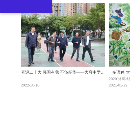
喜迎二十大 强国有我 不负韶华——大弯中学举
多语种·大
2020“外
行2022年粒米基金首届奖学金颁奖仪式
杯”全国基
动。日语班刘
2022-10-10
2021-01-29
国作品中脱颖