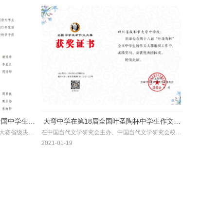
全国中学生外
大弯中学在第18届全国叶圣陶杯中学生作文大
养大赛省级决赛
在中国当代文学研究会主办、中国当代文学研究会校园
赛中取得优异成绩
141名同学
文学委员会和中国少年儿童新闻出版社《中学生》杂志
2021-01-19
0名；二等奖
社承办的第十八届“叶圣陶杯”全国中学生新作文大赛
分别被评为专
中，成都市大弯中学获得“优秀团体奖”；学生获奖中，
获得一等奖4名，二等奖15名，三等奖25名，优胜奖36
名；教师获奖中，一共有13位老师获得 “优秀指导奖”。