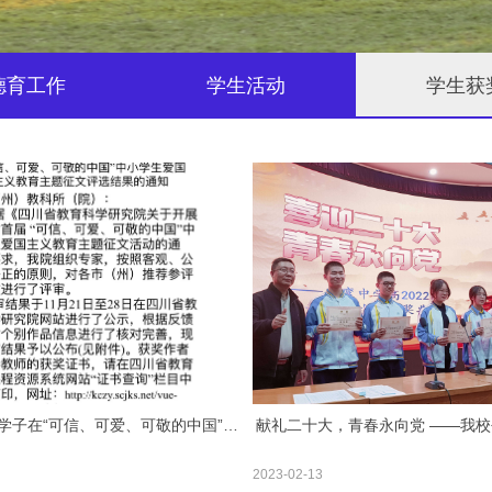
德育工作
学生活动
学生获
学子在“可信、可爱、可敬的中国”爱
献礼二十大，青春永向党 ——我
教育主题征文评选活动中荣获佳绩
在区童谣征集活动中囊括高中组
2023-02-13